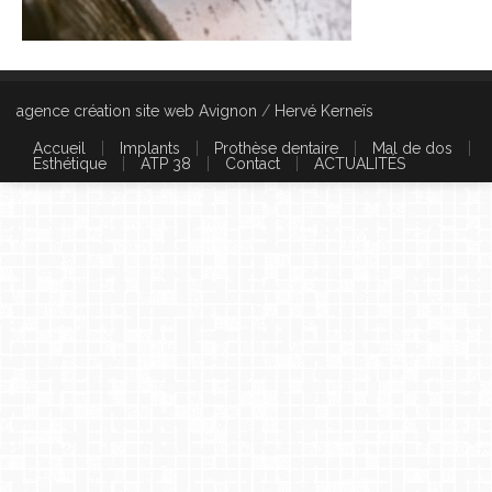
agence création site web Avignon
/
Hervé Kerneïs
Accueil
Implants
Prothèse dentaire
Mal de dos
Esthétique
ATP 38
Contact
ACTUALITÉS